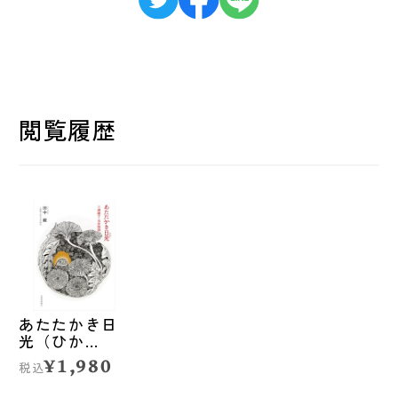
閲覧履歴
あたたかき日
光（ひか
げ） 三浦綾
¥1,980
税込
子・光世物語