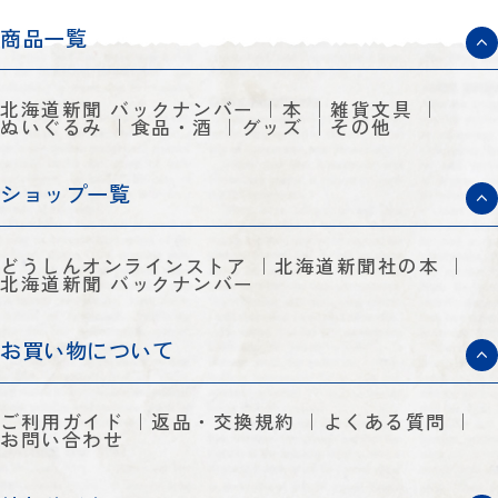
商品一覧
北海道新聞 バックナンバー
本
雑貨文具
ぬいぐるみ
食品・酒
グッズ
その他
ショップ一覧
どうしんオンラインストア
北海道新聞社の本
北海道新聞 バックナンバー
お買い物について
ご利用ガイド
返品・交換規約
よくある質問
お問い合わせ