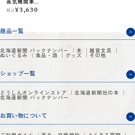
蒸気機関車の
記録
¥3,630
税込
商品一覧
北海道新聞 バックナンバー
本
雑貨文具
ぬいぐるみ
食品・酒
グッズ
その他
ショップ一覧
どうしんオンラインストア
北海道新聞社の本
北海道新聞 バックナンバー
お買い物について
ご利用ガイド
返品・交換規約
よくある質問