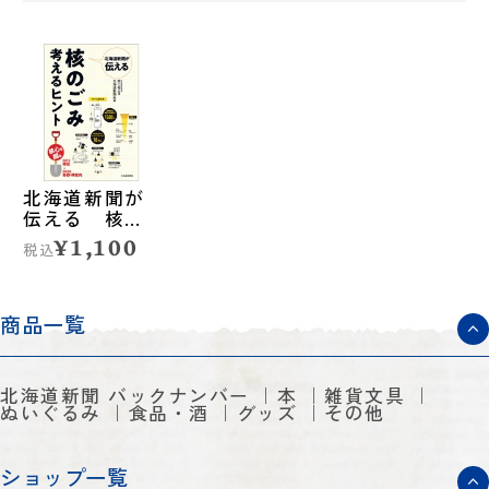
北海道新聞が
伝える 核の
ごみ 考えるヒ
¥1,100
税込
ント
商品一覧
北海道新聞 バックナンバー
本
雑貨文具
ぬいぐるみ
食品・酒
グッズ
その他
ショップ一覧