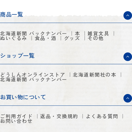
商品一覧
北海道新聞 バックナンバー
本
雑貨文具
ぬいぐるみ
食品・酒
グッズ
その他
ショップ一覧
どうしんオンラインストア
北海道新聞社の本
北海道新聞 バックナンバー
お買い物について
ご利用ガイド
返品・交換規約
よくある質問
お問い合わせ