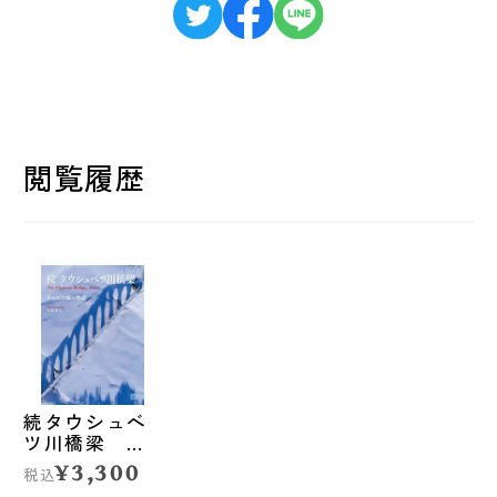
閲覧履歴
続タウシュベ
ツ川橋梁 あ
の幻の橋の物
¥3,300
税込
語