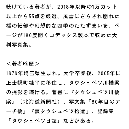
続けている著者が、2018年以降の1万カット
以上から55点を厳選。風雪にさらされ崩れた
橋の細部や幻想的な四季のたたずまいを、ペ
ージが180度開くコデックス製本で収めた大
判写真集。
＜著者略歴＞
1979年埼玉県生まれ。大学卒業後、2005年に
上士幌町糠平に移住し、タウシュベツ川橋梁
の撮影を続ける。著書に『タウシュベツ川橋
梁』（北海道新聞社）、写文集『80年目のア
ーチ橋』『裏タウシュベツ拾遺』、記録集
『タウシュベツ日誌』などがある。