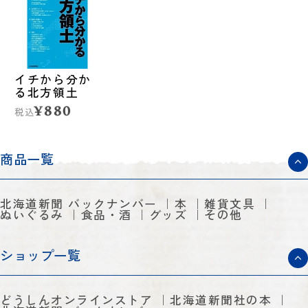
イチから分か
る北方領土
¥880
税込
商品一覧
北海道新聞 バックナンバー
本
雑貨文具
ぬいぐるみ
食品・酒
グッズ
その他
ショップ一覧
どうしんオンラインストア
北海道新聞社の本