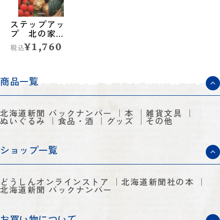
ステップアッ
プ 北の家庭
菜園
¥1,760
税込
商品一覧
北海道新聞 バックナンバー
本
雑貨文具
ぬいぐるみ
食品・酒
グッズ
その他
ショップ一覧
どうしんオンラインストア
北海道新聞社の本
北海道新聞 バックナンバー
お買い物について