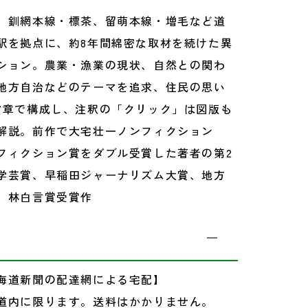
、釧網本線・標茶、留萌本線・増毛など道
駅を拠点に、約8年間綿密な取材を続けた異
ション。農業・漁業の現状、自然との関わ
地方自治などのテーマを追求、住民の思い
7章で構成し、注釈の「クリック」は図版も
解説。前作で大宅壮一ノンフィクション
フィクション賞をダブル受賞した著者の第2
学芸賞、早稲田ジャーナリズム大賞、地方
、林白言賞受賞作
海道新聞の配達網による宅配】
道内に限ります。送料はかかりません。