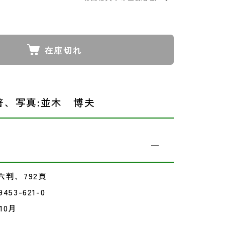
在庫切れ
著、写真:並木 博夫
判、792頁
9453-621-0
10月