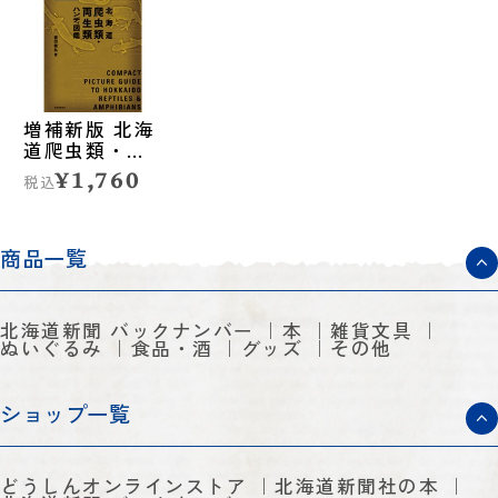
増補新版 北海
道爬虫類・両
生類ハンディ
¥1,760
税込
図鑑
商品一覧
北海道新聞 バックナンバー
本
雑貨文具
ぬいぐるみ
食品・酒
グッズ
その他
ショップ一覧
どうしんオンラインストア
北海道新聞社の本