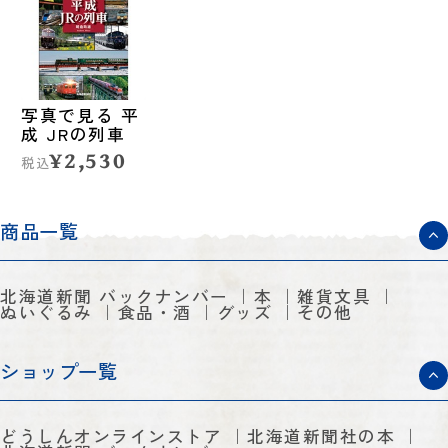
写真で見る 平
成 JRの列車
¥2,530
税込
商品一覧
北海道新聞 バックナンバー
本
雑貨文具
ぬいぐるみ
食品・酒
グッズ
その他
ショップ一覧
どうしんオンラインストア
北海道新聞社の本