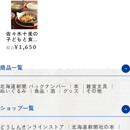
佐々木十美の
子どもと食べ
たい晩ごはん
¥1,650
税込
商品一覧
北海道新聞 バックナンバー
本
雑貨文具
ぬいぐるみ
食品・酒
グッズ
その他
ショップ一覧
どうしんオンラインストア
北海道新聞社の本