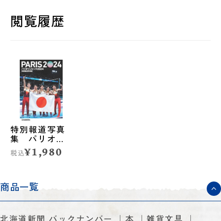
閲覧履歴
特別報道写真
集 パリオリ
ンピック2024
¥1,980
税込
商品一覧
北海道新聞 バックナンバー
本
雑貨文具