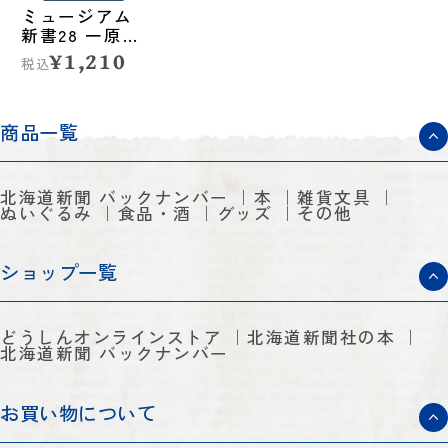
ミュージアム
新書28 一原有
徳 版の冒険
¥1,210
税込
商品一覧
北海道新聞 バックナンバー
本
雑貨文具
ぬいぐるみ
食品・酒
グッズ
その他
ショップ一覧
どうしんオンラインストア
北海道新聞社の本
北海道新聞 バックナンバー
お買い物について