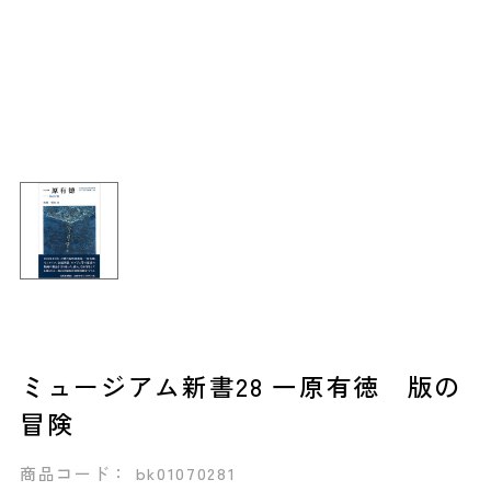
ミュージアム新書28 一原有徳 版の
冒険
商品コード： bk01070281