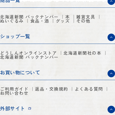
商品一覧
北海道新聞 バックナンバー
本
雑貨文具
ぬいぐるみ
食品・酒
グッズ
その他
ショップ一覧
どうしんオンラインストア
北海道新聞社の本
北海道新聞 バックナンバー
お買い物について
ご利用ガイド
返品・交換規約
よくある質問
お問い合わせ
外部サイト