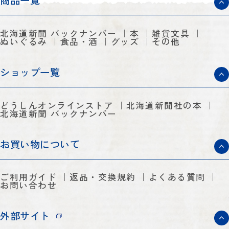
商品一覧
北海道新聞 バックナンバー
本
雑貨文具
ぬいぐるみ
食品・酒
グッズ
その他
ショップ一覧
どうしんオンラインストア
北海道新聞社の本
北海道新聞 バックナンバー
お買い物について
ご利用ガイド
返品・交換規約
よくある質問
お問い合わせ
外部サイト