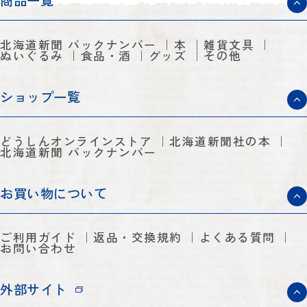
商品一覧
北海道新聞 バックナンバー
本
雑貨文具
ぬいぐるみ
食品・酒
グッズ
その他
ショップ一覧
どうしんオンラインストア
北海道新聞社の本
北海道新聞 バックナンバー
お買い物について
ご利用ガイド
返品・交換規約
よくある質問
お問い合わせ
外部サイト