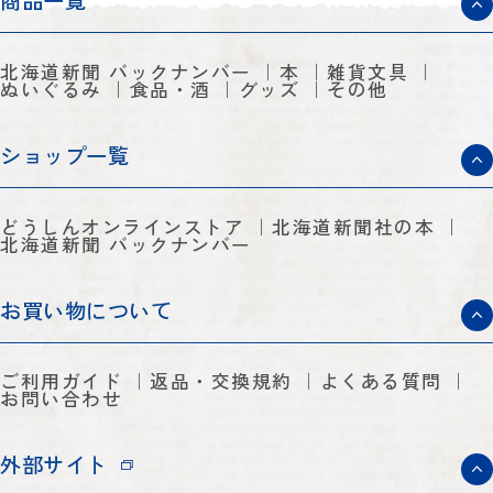
商品一覧
北海道新聞 バックナンバー
本
雑貨文具
ぬいぐるみ
食品・酒
グッズ
その他
ショップ一覧
どうしんオンラインストア
北海道新聞社の本
北海道新聞 バックナンバー
お買い物について
ご利用ガイド
返品・交換規約
よくある質問
お問い合わせ
外部サイト