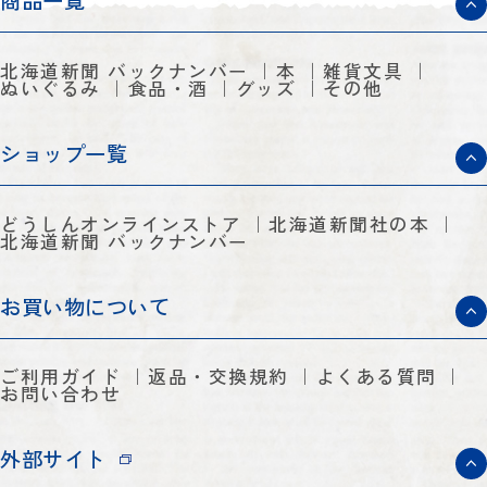
商品一覧
北海道新聞 バックナンバー
本
雑貨文具
ぬいぐるみ
食品・酒
グッズ
その他
ショップ一覧
どうしんオンラインストア
北海道新聞社の本
北海道新聞 バックナンバー
お買い物について
ご利用ガイド
返品・交換規約
よくある質問
お問い合わせ
外部サイト