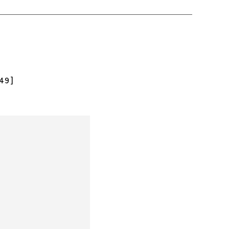
。
49]