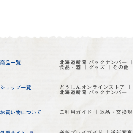
北海道新聞 バックナンバー
商品一覧
食品・酒
グッズ
その他
どうしんオンラインストア
ショップ一覧
北海道新聞 バックナンバー
ご利用ガイド
返品・交換規
お買い物について
道新プレイガイド
道新写真
外部サイト