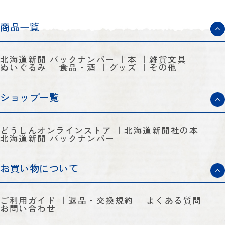
商品一覧
北海道新聞 バックナンバー
本
雑貨文具
ぬいぐるみ
食品・酒
グッズ
その他
ショップ一覧
どうしんオンラインストア
北海道新聞社の本
北海道新聞 バックナンバー
お買い物について
ご利用ガイド
返品・交換規約
よくある質問
お問い合わせ