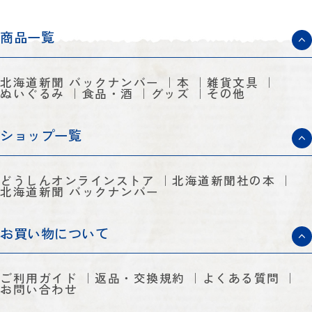
商品一覧
北海道新聞 バックナンバー
本
雑貨文具
ぬいぐるみ
食品・酒
グッズ
その他
ショップ一覧
どうしんオンラインストア
北海道新聞社の本
北海道新聞 バックナンバー
お買い物について
ご利用ガイド
返品・交換規約
よくある質問
お問い合わせ