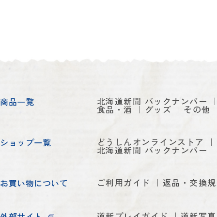
北海道新聞 バックナンバー
商品一覧
食品・酒
グッズ
その他
どうしんオンラインストア
ショップ一覧
北海道新聞 バックナンバー
ご利用ガイド
返品・交換規
お買い物について
道新プレイガイド
道新写真
外部サイト