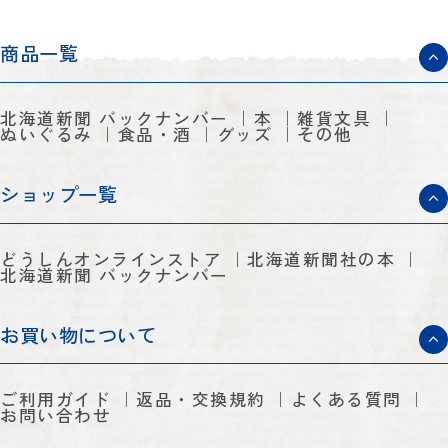
商品一覧
北海道新聞 バックナンバー
本
雑貨文具
ぬいぐるみ
食品・酒
グッズ
その他
ショップ一覧
どうしんオンラインストア
北海道新聞社の本
北海道新聞 バックナンバー
お買い物について
ご利用ガイド
返品・交換規約
よくある質問
お問い合わせ