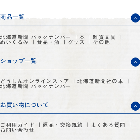
商品一覧
北海道新聞 バックナンバー
本
雑貨文具
ぬいぐるみ
食品・酒
グッズ
その他
ショップ一覧
どうしんオンラインストア
北海道新聞社の本
北海道新聞 バックナンバー
お買い物について
ご利用ガイド
返品・交換規約
よくある質問
お問い合わせ