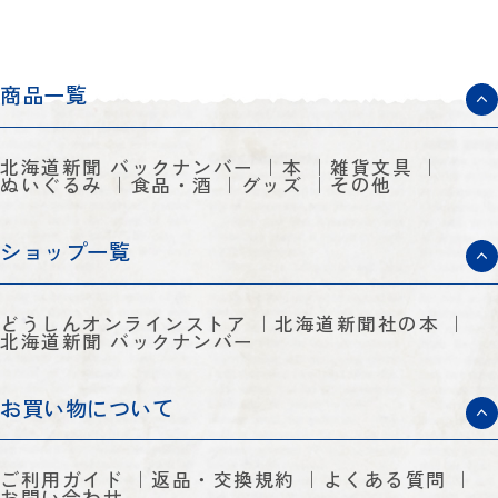
商品一覧
北海道新聞 バックナンバー
本
雑貨文具
ぬいぐるみ
食品・酒
グッズ
その他
ショップ一覧
どうしんオンラインストア
北海道新聞社の本
北海道新聞 バックナンバー
お買い物について
ご利用ガイド
返品・交換規約
よくある質問
お問い合わせ