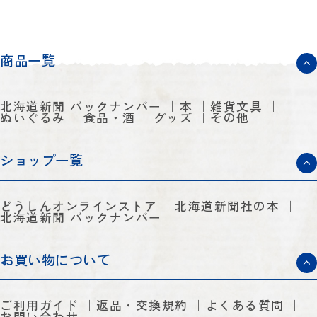
商品一覧
北海道新聞 バックナンバー
本
雑貨文具
ぬいぐるみ
食品・酒
グッズ
その他
ショップ一覧
どうしんオンラインストア
北海道新聞社の本
北海道新聞 バックナンバー
お買い物について
ご利用ガイド
返品・交換規約
よくある質問
お問い合わせ