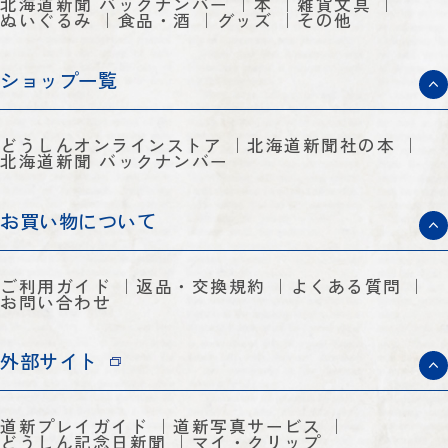
北海道新聞 バックナンバー
本
雑貨文具
ぬいぐるみ
食品・酒
グッズ
その他
ショップ一覧
どうしんオンラインストア
北海道新聞社の本
北海道新聞 バックナンバー
お買い物について
ご利用ガイド
返品・交換規約
よくある質問
お問い合わせ
外部サイト
道新プレイガイド
道新写真サービス
どうしん記念日新聞
マイ・クリップ