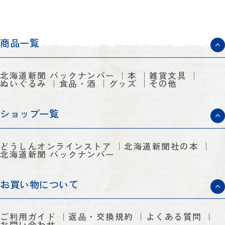
商品一覧
北海道新聞 バックナンバー
本
雑貨文具
ぬいぐるみ
食品・酒
グッズ
その他
ショップ一覧
どうしんオンラインストア
北海道新聞社の本
北海道新聞 バックナンバー
お買い物について
ご利用ガイド
返品・交換規約
よくある質問
お問い合わせ