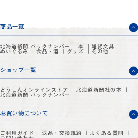
商品一覧
北海道新聞 バックナンバー
本
雑貨文具
ぬいぐるみ
食品・酒
グッズ
その他
ショップ一覧
どうしんオンラインストア
北海道新聞社の本
北海道新聞 バックナンバー
お買い物について
ご利用ガイド
返品・交換規約
よくある質問
お問い合わせ