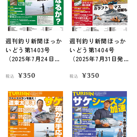
週刊釣り新聞ほっか
週刊釣り新聞ほっか
いどう第1403号
いどう第1404号
（2025年7月24日発
（2025年7月31日発
売）
売）
¥
350
¥
350
税込
税込