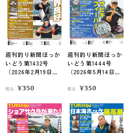
週刊釣り新聞ほっか
週刊釣り新聞ほっか
いどう第1432号
いどう第1444号
（2026年2月19日発
（2026年5月14日発
売）
売）
¥
350
¥
350
税込
税込