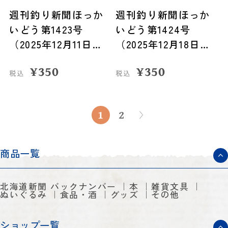
週刊釣り新聞ほっか
週刊釣り新聞ほっか
いどう第1423号
いどう第1424号
（2025年12月11日発
（2025年12月18日発
売）
売）
¥
350
¥
350
税込
税込
1
2
商品一覧
北海道新聞 バックナンバー
本
雑貨文具
ぬいぐるみ
食品・酒
グッズ
その他
ショップ一覧