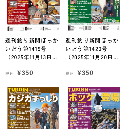
週刊釣り新聞ほっか
週刊釣り新聞ほっか
いどう第1419号
いどう第1420号
（2025年11月13日発
（2025年11月20日発
売）
売）
¥
350
¥
350
税込
税込