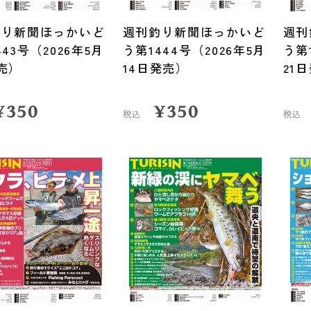
釣り新聞ほっかいど
週刊釣り新聞ほっかいど
週刊
443号（2026年5月
う第1444号（2026年5月
う第
売）
14日発売）
21
¥
350
¥
350
税込
税込