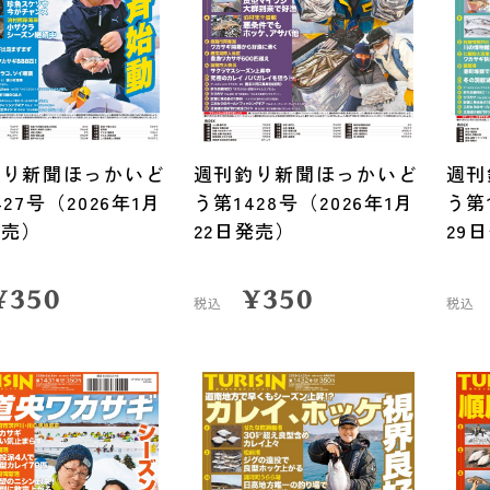
釣り新聞ほっかいど
週刊釣り新聞ほっかいど
週刊
27号（2026年1月
う第1428号（2026年1月
う第
発売）
22日発売）
29
¥
350
¥
350
税込
税込