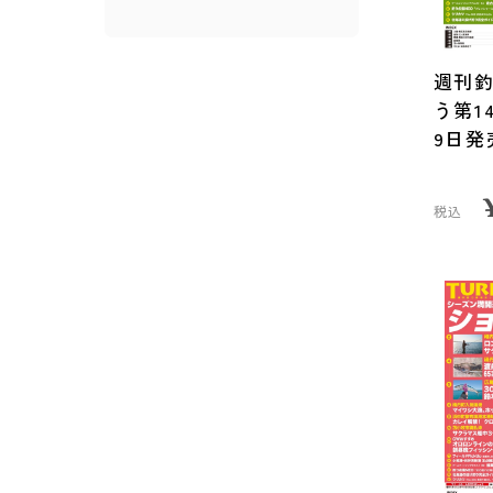
週刊
う第1
9日発
税込