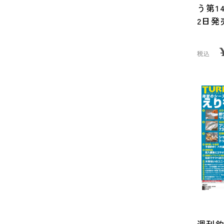
う第14
2日発
税込
週刊