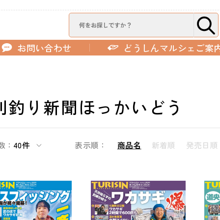
お問い合わせ
どうしんマルシェご案
刊釣り新聞ほっかいどう
数：
40件
表示順：
商品名
新着順
発売日順