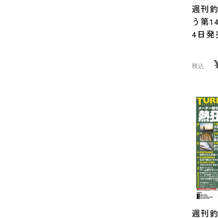
週刊
う第1
4日発
税込
週刊