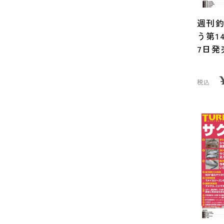
週刊
う第1
7日発
税込