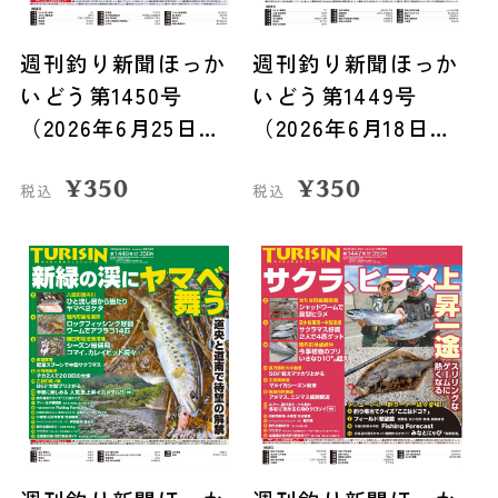
週刊釣り新聞ほっか
週刊釣り新聞ほっか
いどう第1450号
いどう第1449号
（2026年6月25日発
（2026年6月18日発
売）
売）
¥
350
¥
350
税込
税込