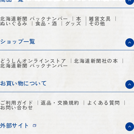
北海道新聞 バックナンバー
本
雑貨文具
ぬいぐるみ
食品・酒
グッズ
その他
ショップ一覧
どうしんオンラインストア
北海道新聞社の本
北海道新聞 バックナンバー
お買い物について
ご利用ガイド
返品・交換規約
よくある質問
お問い合わせ
外部サイト