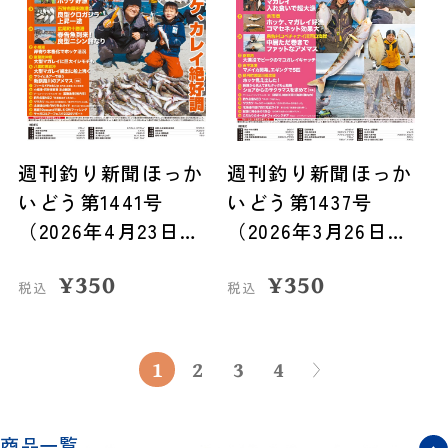
週刊釣り新聞ほっか
週刊釣り新聞ほっか
いどう第1441号
いどう第1437号
（2026年4月23日発
（2026年3月26日発
売）
売）
¥
350
¥
350
税込
税込
1
2
3
4
商品一覧