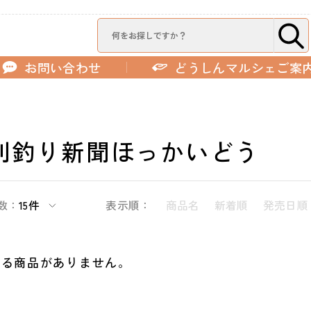
お問い合わせ
どうしんマルシェご案
刊釣り新聞ほっかいどう
数：
15件
表示順：
商品名
新着順
発売日順
する商品がありません。