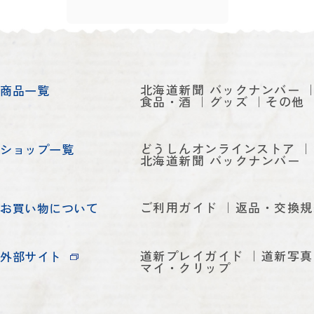
北海道新聞 バックナンバー
商品一覧
食品・酒
グッズ
その他
どうしんオンラインストア
ショップ一覧
北海道新聞 バックナンバー
ご利用ガイド
返品・交換規
お買い物について
道新プレイガイド
道新写真
外部サイト
マイ・クリップ