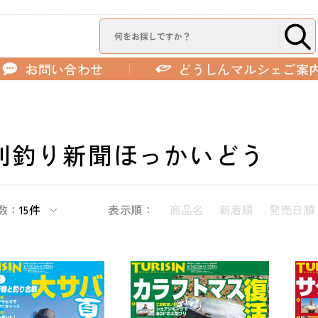
お問い合わせ
どうしんマルシェご案
刊釣り新聞ほっかいどう
数：
15件
表示順：
商品名
新着順
発売日順