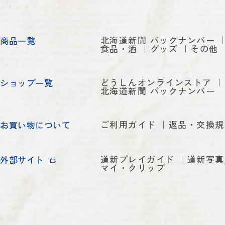
北海道新聞 バックナンバー
商品一覧
食品・酒
グッズ
その他
どうしんオンラインストア
ショップ一覧
北海道新聞 バックナンバー
ご利用ガイド
返品・交換規
お買い物について
道新プレイガイド
道新写真
外部サイト
マイ・クリップ