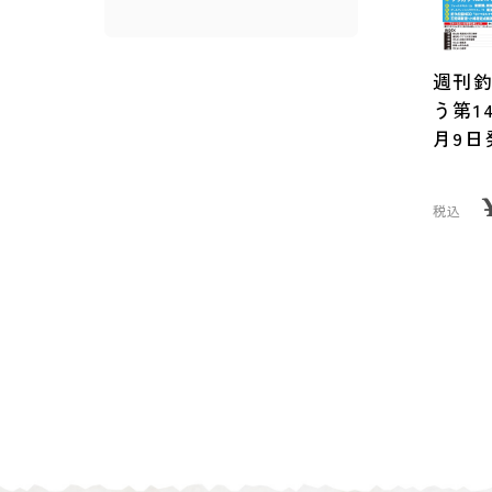
週刊
う第14
月9日
税込