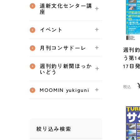
道新文化センター講
座
イベント
月刊コンサドーレ
週刊
う第14
週刊釣り新聞ほっか
17日
いどう
税込
MOOMIN yukiguni
絞り込み検索