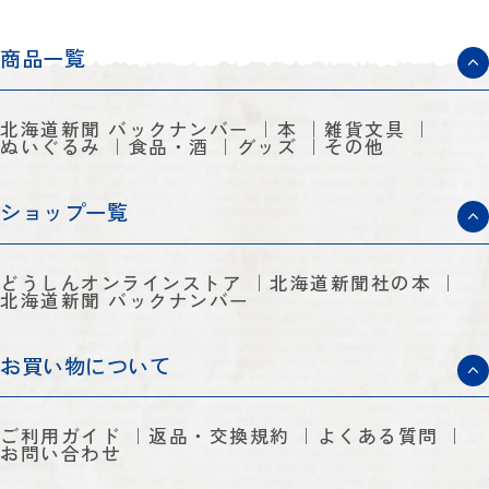
商品一覧
北海道新聞 バックナンバー
本
雑貨文具
ぬいぐるみ
食品・酒
グッズ
その他
ショップ一覧
どうしんオンラインストア
北海道新聞社の本
北海道新聞 バックナンバー
お買い物について
ご利用ガイド
返品・交換規約
よくある質問
お問い合わせ