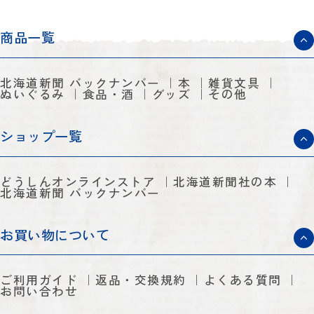
商品一覧
北海道新聞 バックナンバー
本
雑貨文具
ぬいぐるみ
食品・酒
グッズ
その他
ショップ一覧
どうしんオンラインストア
北海道新聞社の本
北海道新聞 バックナンバー
お買い物について
ご利用ガイド
返品・交換規約
よくある質問
お問い合わせ