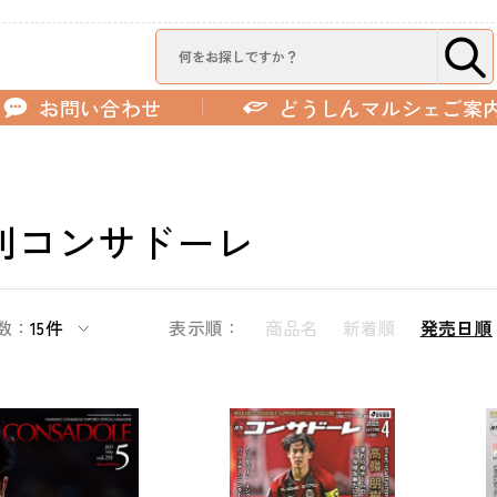
お問い合わせ
どうしんマルシェご案
刊コンサドーレ
数：
15件
表示順：
商品名
新着順
発売日順