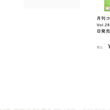
月刊コ
Vol.
日発
税込