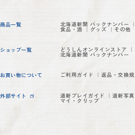
北海道新聞 バックナンバー
商品一覧
食品・酒
グッズ
その他
どうしんオンラインストア
ショップ一覧
北海道新聞 バックナンバー
ご利用ガイド
返品・交換規
お買い物について
道新プレイガイド
道新写真
外部サイト
マイ・クリップ