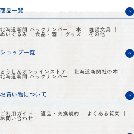
商品一覧
北海道新聞 バックナンバー
本
雑貨文具
ぬいぐるみ
食品・酒
グッズ
その他
ショップ一覧
どうしんオンラインストア
北海道新聞社の本
北海道新聞 バックナンバー
お買い物について
ご利用ガイド
返品・交換規約
よくある質問
お問い合わせ