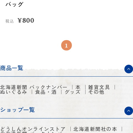
バッグ
¥
800
税込
1
商品一覧
北海道新聞 バックナンバー
本
雑貨文具
ぬいぐるみ
食品・酒
グッズ
その他
ショップ一覧
どうしんオンラインストア
北海道新聞社の本