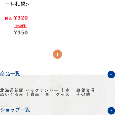
ーレ札幌>
¥
320
税込
9%OFF
¥
350
1
商品一覧
北海道新聞 バックナンバー
本
雑貨文具
ぬいぐるみ
食品・酒
グッズ
その他
ショップ一覧