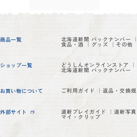
北海道新聞 バックナンバー
商品一覧
食品・酒
グッズ
その他
どうしんオンラインストア
ショップ一覧
北海道新聞 バックナンバー
ご利用ガイド
返品・交換規
お買い物について
道新プレイガイド
道新写真
外部サイト
マイ・クリップ