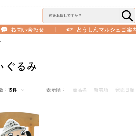
お問い合わせ
どうしんマルシェご案
み
いぐるみ
数：
15件
表示順：
商品名
新着順
発売日順