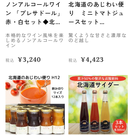
ノンアルコールワイ
北海道のあじわい便
ン 「プレサドール」
り ミニトマトジュ
赤・白セット◆北海
ースセット
道アグリマート
（720ml×2本）◆北
本格的なワイン風味を楽
驚くような甘さと濃厚な
海道アグリマート
しめるノンアルコールワ
のど越し
イン
¥
3,240
¥
4,423
税込
税込