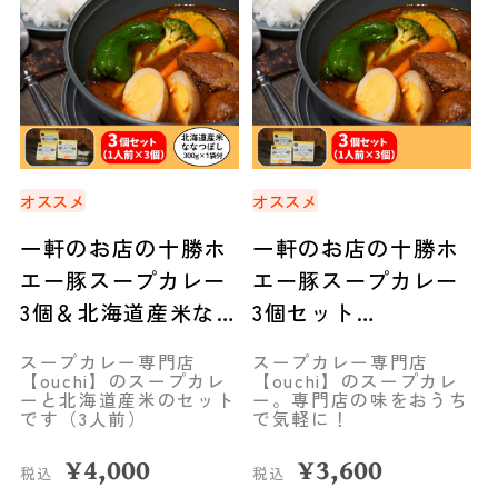
オススメ
オススメ
一軒のお店の十勝ホ
一軒のお店の十勝ホ
エー豚スープカレー
エー豚スープカレー
3個＆北海道産米なな
3個セット
つぼし 1袋 セット
◆mammaCREATIVE
スープカレー専門店
スープカレー専門店
◆mammaCREATIVE
【ouchi】のスープカレ
【ouchi】のスープカレ
ーと北海道産米のセット
ー。専門店の味をおうち
です（3人前）
で気軽に！
¥
4,000
¥
3,600
税込
税込