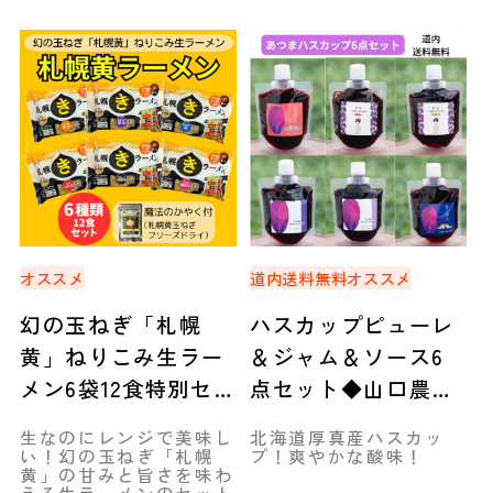
オススメ
道内送料無料
オススメ
幻の玉ねぎ「札幌
ハスカップピューレ
黄」ねりこみ生ラー
＆ジャム＆ソース6
メン6袋12食特別セッ
点セット◆山口農園
ト◆北海道メンフー
（厚真町）
生なのにレンジで美味し
北海道厚真産ハスカッ
ズ
い！幻の玉ねぎ「札幌
プ！爽やかな酸味！
黄」の甘みと旨さを味わ