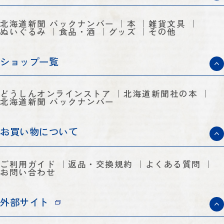
北海道新聞 バックナンバー
本
雑貨文具
ぬいぐるみ
食品・酒
グッズ
その他
ショップ一覧
どうしんオンラインストア
北海道新聞社の本
北海道新聞 バックナンバー
お買い物について
ご利用ガイド
返品・交換規約
よくある質問
お問い合わせ
外部サイト