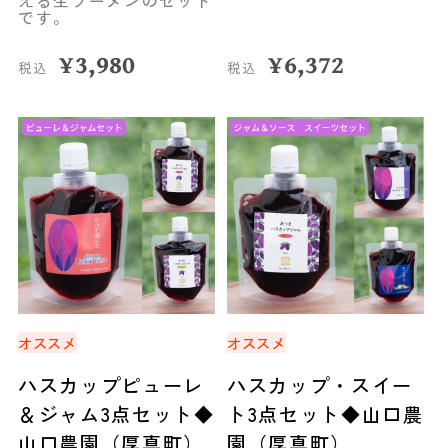
える生ラーメンのセット
です。
¥
3,980
¥
6,372
税込
税込
オススメ
オススメ
ハスカップピューレ
ハスカップ・スイー
＆ジャム3点セット◆
ト3点セット◆山口農
山口農園（厚真町）
園（厚真町）