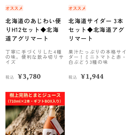
オススメ
オススメ
北海道のあじわい便
北海道サイダー 3本
りH12セット◆北海
セット◆北海道アグ
道アグリマート
リマート
丁寧に手づくりした4種
果汁たっぷりの本格サイ
の味。便利な飲み切りサ
ダー！ミニトマトと赤・
イズ
白ぶどう3種の味
¥
3,780
¥
1,944
税込
税込