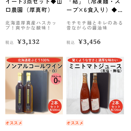
イート3点セット◆山
「結」（冷凍麺・ス
口農園（厚真町）
ープ×6食入り）◆人
考研（札幌市）
北海道厚真産ハスカッ
モチモチ麺とキレのある
プ！爽やかな酸味！
昔ながらの醤油味
¥
3,132
¥
3,456
税込
税込
オススメ
オススメ