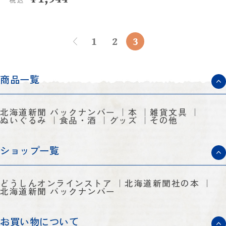
1
2
3
商品一覧
北海道新聞 バックナンバー
本
雑貨文具
ぬいぐるみ
食品・酒
グッズ
その他
ショップ一覧
どうしんオンラインストア
北海道新聞社の本
北海道新聞 バックナンバー
お買い物について