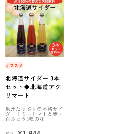
オススメ
北海道サイダー 3本
セット◆北海道アグ
リマート
果汁たっぷりの本格サイ
ダー！ミニトマトと赤・
白ぶどう3種の味
¥
1,944
税込