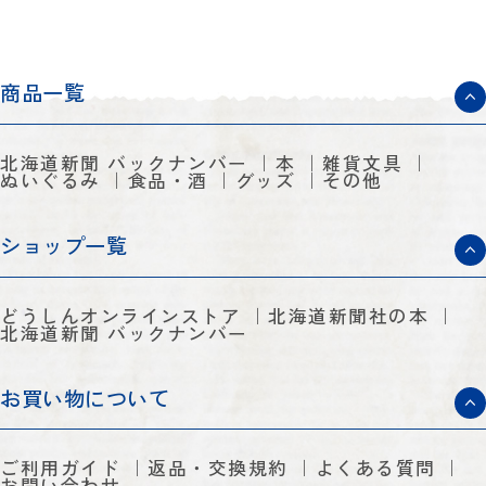
商品一覧
北海道新聞 バックナンバー
本
雑貨文具
ぬいぐるみ
食品・酒
グッズ
その他
ショップ一覧
どうしんオンラインストア
北海道新聞社の本
北海道新聞 バックナンバー
お買い物について
ご利用ガイド
返品・交換規約
よくある質問
お問い合わせ