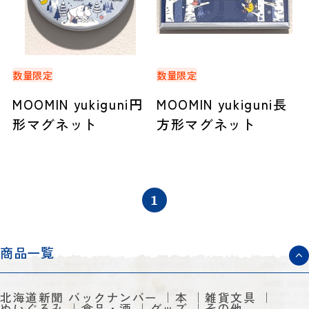
数量限定
数量限定
MOOMIN yukiguni円
MOOMIN yukiguni長
形マグネット
方形マグネット
1
商品一覧
北海道新聞 バックナンバー
本
雑貨文具
ぬいぐるみ
食品・酒
グッズ
その他