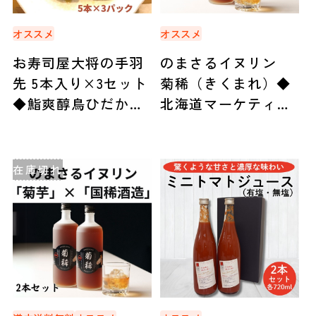
オススメ
オススメ
お寿司屋大将の手羽
のまさるイヌリン
先 5本入り×3セット
菊稀（きくまれ）◆
◆鮨爽醇鳥ひだか
北海道マーケティン
（石狩市）
グ総研（札幌）
在庫切れ