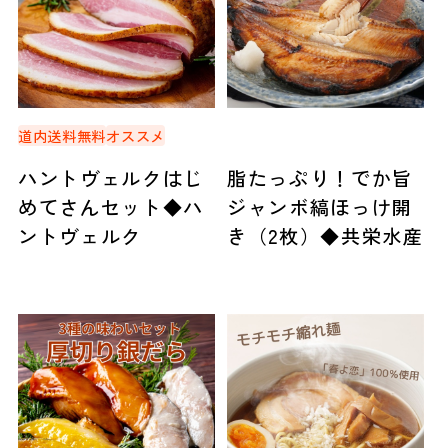
道内送料無料
オススメ
ハントヴェルクはじ
脂たっぷり！でか旨
めてさんセット◆ハ
ジャンボ縞ほっけ開
ントヴェルク
き（2枚）◆共栄水産