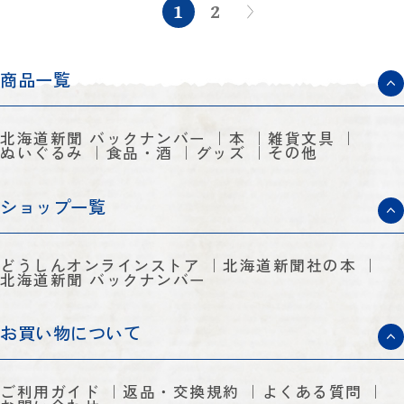
1
2
商品一覧
北海道新聞 バックナンバー
本
雑貨文具
ぬいぐるみ
食品・酒
グッズ
その他
ショップ一覧
どうしんオンラインストア
北海道新聞社の本
北海道新聞 バックナンバー
お買い物について
ご利用ガイド
返品・交換規約
よくある質問