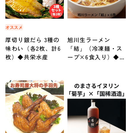
オススメ
厚切り銀だら 3種の
旭川生ラーメン
味わい（各2枚、計6
「結」（冷凍麺・ス
枚）◆共栄水産
ープ×6食入り）◆人
考研（札幌市）