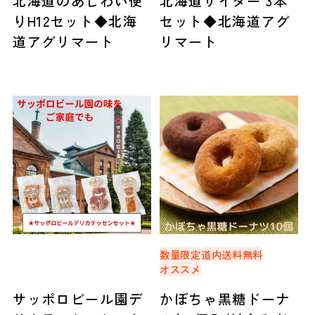
北海道のあじわい便
北海道サイダー 3本
りH12セット◆北海
セット◆北海道アグ
道アグリマート
リマート
数量限定
道内送料無料
オススメ
サッポロビール園デ
かぼちゃ黒糖ドーナ