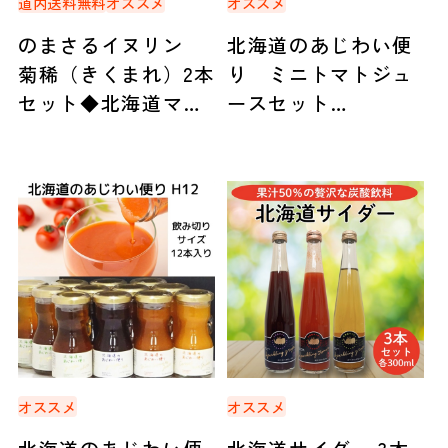
道内送料無料
オススメ
オススメ
のまさるイヌリン
北海道のあじわい便
菊稀（きくまれ）2本
り ミニトマトジュ
セット◆北海道マー
ースセット
ケティング総研（札
（720ml×2本）◆北
幌）
海道アグリマート
オススメ
オススメ