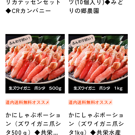
リカテッセンセット
ツ(10個入り)◆みど
◆CRカンパニー
りの郷農園
道内送料無料
オススメ
道内送料無料
オススメ
かにしゃぶポーショ
かにしゃぶポーショ
ン（ズワイガニ爪シ
ン（ズワイガニ爪シ
タ500ｇ）◆共栄水
タ1kg）◆共栄水産