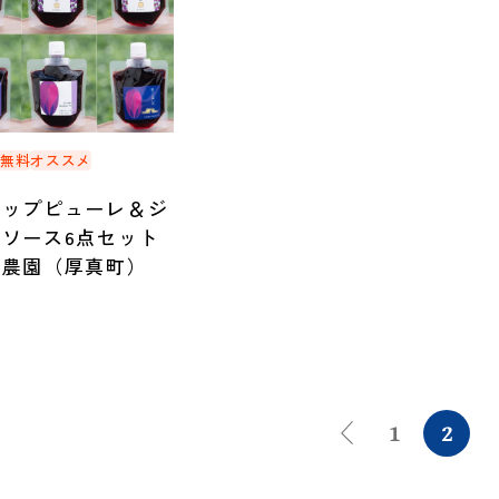
料無料
オススメ
カップピューレ＆ジ
ソース6点セット
口農園（厚真町）
1
2