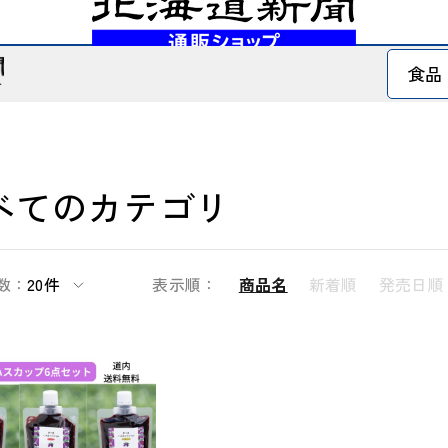
べてのカテゴリ
数：
20件
表示順：
商品名
新着順
発売日順