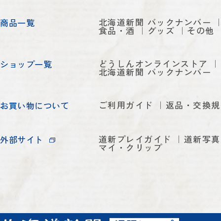
北海道新聞 バックナンバー
商品一覧
食品・酒
グッズ
その他
どうしんオンラインストア
ショップ一覧
北海道新聞 バックナンバー
ご利用ガイド
返品・交換規
お買い物について
道新プレイガイド
道新写真
外部サイト
マイ・クリップ