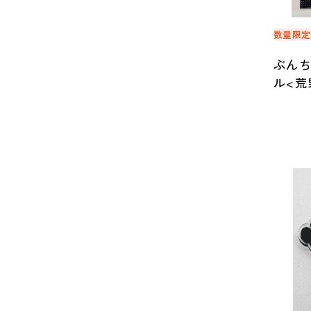
数量限
ぶん
ル<荒