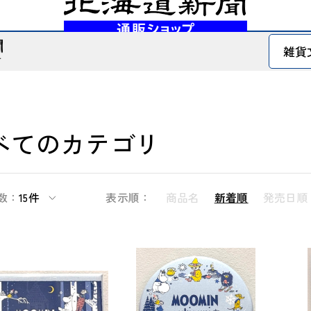
べてのカテゴリ
数：
15件
表示順：
商品名
新着順
発売日順