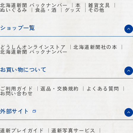
北海道新聞 バックナンバー
本
雑貨文具
ぬいぐるみ
食品・酒
グッズ
その他
ショップ一覧
どうしんオンラインストア
北海道新聞社の本
北海道新聞 バックナンバー
お買い物について
ご利用ガイド
返品・交換規約
よくある質問
お問い合わせ
外部サイト
道新プレイガイド
道新写真サービス