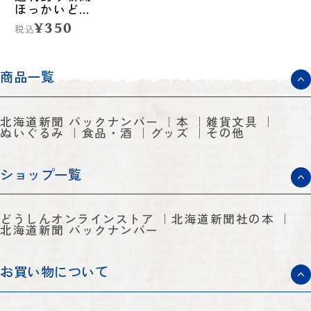
ほっかいどう
第1451号
¥350
税込
（2026年7月2
日発売）
商品一覧
北海道新聞 バックナンバー
本
雑貨文具
ぬいぐるみ
食品・酒
グッズ
その他
ショップ一覧
どうしんオンラインストア
北海道新聞社の本
北海道新聞 バックナンバー
お買い物について